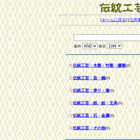
[
ホームに戻る
] [
注意
条件
表示
□
伝統工芸：木製・竹製・籐製
(0)
□
伝統工芸：染・織
(0)
□
伝統工芸：塗り・漆
(0)
□
伝統工芸：紙・絵・文具
(0)
□
伝統工芸：石・金属
(0)
□
伝統工芸：その他
(0)