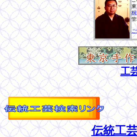
東
桐
管
ご
工
伝統工