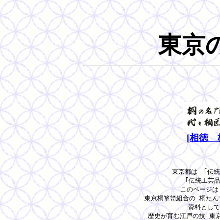
東京
[相徳 
東京都は　｢伝統
      ｢伝統工
      このページ
      東京桐箪笥組合の 桐
      資料とし
      歴史が育む江戸の技 