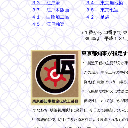
３３． 江戸筆
３４． 東京無地染
３７． 江戸木版画
３８. 東京七宝
４１． 曲輪加工品
４２． 足袋
４５． 江戸独楽
（１番から 40番まで
38-40は 平成１
東京都知事が指定す
＊ 製造工程の主要部分が手
 この場合 生産工程の中心
 例えば 織物でいう「織る
＊ 伝統的な技術又は技法に
 伝統性については その製
 すなわち 明治初期以前に発祥し 今日まで継続している
＊ 伝統的に使用されてきた原材料により製造されるもので