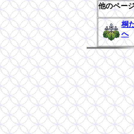
他のペー
桐
へ