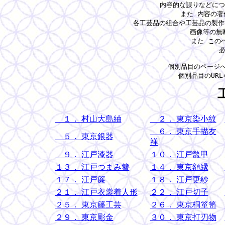
      内容的な誤りなど
      また 内容の
　　　各工芸品の組合や工芸品の製作
      画像等
      また 
      
個別品目のページへ
１． 村山大島紬
２． 東京染小紋
６． 東京手描友
５． 東京銀器
禅
９． 江戸漆器
１０． 江戸鼈甲
１３． 江戸つまみ簪
１４． 東京額縁
１７． 江戸簾
１８． 江戸更紗
２１． 江戸衣裳着人形
２２． 江戸切子
２５． 東京籐工芸
２６． 東京桐箪笥
２９． 東京彫金
３０． 東京打刃物