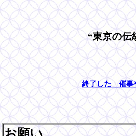
“東京の伝統
終了した 催事
お願い