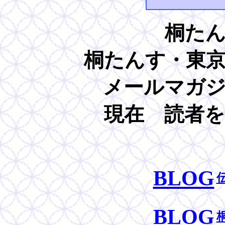
桐た
桐たんす・東
メールマガ
現在 読者
BLOG
BLOG